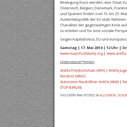
Bewegung muss werden, was Staat, Kapit
Österreich, Belgien, Dänemark, Frankre
und Spanien finden vom 15. bis 25. Mai
Austeritätspolitik der EU statt. Nehme
Charakter der gegenwärtigen Krise au
zu erteilen und für eine soziale Persp
Gegen Kapitalismus, EU und europäisc
Samstag | 17. Mai 2014 | 12 Uhr | O
www.mayofsolidarity.org
|
www.antifa.
Unterstützer*innen:
Antifa Friedrichshain (AFH)
|
Antifa Jug
Nordost (AINO)
Autonome Neuköllner Antifa (ANA)
|
No
(TOP B3RLIN)
THIS ENTRY WAS POSTED IN
ALLGEMEIN
,
SLIDE
Post navigation