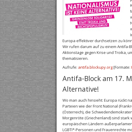
M
w
N
w
I
Europa effektiver durchsetzen zu kön
Wir rufen darum auf zu einem Antifa-B
Aktionstage gegen Krise und Troika, u
thematisieren.
Aufrufe:
antifa.blockupy.org
[Formate:
Antifa-Block am 17. M
Alternative!
Wo man auch hinsieht: Europa rückt na
Parteien wie der Front National (Frank
(Österreich), die Schwedendemokraten
Morgenröte (Griechenland) sind stark wi
europäischen Ländern außerparlamenta
LGBTI*-Personen und Frauenrechte mob