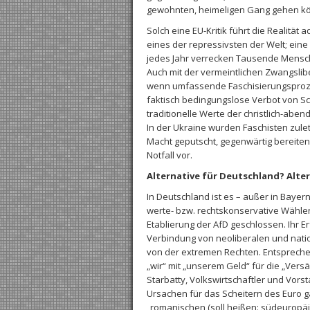
gewohnten, heimeligen Gang gehen kön
Solch eine EU-Kritik führt die Realitä
eines der repressivsten der Welt; eine
jedes Jahr verrecken Tausende Mensch
Auch mit der vermeintlichen Zwangsliber
wenn umfassende Faschisierungsproze
faktisch bedingungslose Verbot von S
traditionelle Werte der christlich-abe
In der Ukraine wurden Faschisten zuletz
Macht geputscht, gegenwärtig bereite
Notfall vor.
Alternative für Deutschland? Alte
In Deutschland ist es – außer in Bayern
werte- bzw. rechtskonservative Wähler
Etablierung der AfD geschlossen. Ihr E
Verbindung von neoliberalen und natio
von der extremen Rechten. Entspreche
„wir“ mit „unserem Geld“ für die „Ver
Starbatty, Volkswirtschaftler und Vorst
Ursachen für das Scheitern des Euro g
„romanischen (soll heißen: südeuropäis