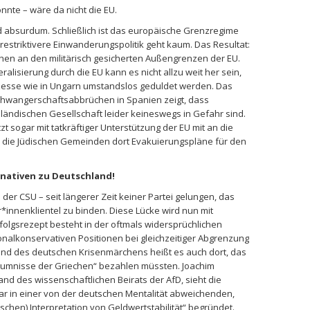
nte – wäre da nicht die EU.
t ad absurdum. Schließlich ist das europäische Grenzregime
 restriktivere Einwanderungspolitik geht kaum. Das Resultat:
en an den militärisch gesicherten Außengrenzen der EU.
alisierung durch die EU kann es nicht allzu weit her sein,
sse wie in Ungarn umstandslos geduldet werden. Das
chwangerschaftsabbrüchen in Spanien zeigt, dass
ndländischen Gesellschaft leider keineswegs in Gefahr sind.
t sogar mit tatkräftiger Unterstützung der EU mit an die
n die Jüdischen Gemeinden dort Evakuierungspläne für den
rnativen zu Deutschland!
 der CSU – seit längerer Zeit keiner Partei gelungen, das
*innenklientel zu binden. Diese Lücke wird nun mit
rfolgsrezept besteht in der oftmals widersprüchlichen
nalkonservativen Positionen bei gleichzeitiger Abgrenzung
nd des deutschen Krisenmärchens heißt es auch dort, das
säumnisse der Griechen“ bezahlen müssten. Joachim
and des wissenschaftlichen Beirats der AfD, sieht die
ar in einer von der deutschen Mentalität abweichenden,
chen) Interpretation von Geldwertstabilität“ begründet.