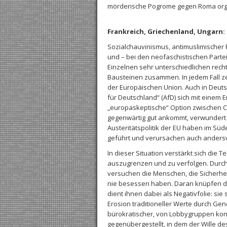
mörderische Pogrome gegen Roma org
Frankreich, Griechenland, Ungarn:
Sozialchauvinismus, antimuslimischer
und – bei den neofaschistischen Parte
Einzelnen sehr unterschiedlichen rech
Bausteinen zusammen. In jedem Fall ze
der Europäischen Union. Auch in Deutsc
für Deutschland“ (AfD) sich mit einem
„europaskeptische“ Option zwischen CD
gegenwärtig gut ankommt, verwundert k
Austeritätspolitik der EU haben im 
geführt und verursachen auch andersw
In dieser Situation verstärkt sich die
auszugrenzen und zu verfolgen. Durch 
versuchen die Menschen, die Sicherhei
nie besessen haben. Daran knüpfen di
dient ihnen dabei als Negativfolie: sie
Erosion traditioneller Werte durch Ge
bürokratischer, von Lobbygruppen kont
gegenübergestellt, in dem der Wille d