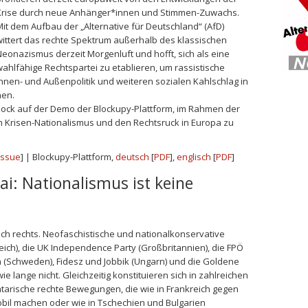
Krise durch neue Anhänger*innen und Stimmen-Zuwachs.
it dem Aufbau der „Alternative für Deutschland“ (AfD)
ittert das rechte Spektrum außerhalb des klassischen
eonazismus derzeit Morgenluft und hofft, sich als eine
ahlfähige Rechtspartei zu etablieren, um rassistische
nnen- und Außenpolitik und weiteren sozialen Kahlschlag in
nen.
lock auf der Demo der Blockupy-Plattform, im Rahmen der
m Krisen-Nationalismus und den Rechtsruck in Europa zu
Issue
] | Blockupy-Plattform,
deutsch
[
PDF
],
englisch
[
PDF
]
ai: Nationalismus ist keine
ch rechts. Neofaschistische und nationalkonservative
reich), die UK Independence Party (Großbritannien), die FPÖ
 (Schweden), Fidesz und Jobbik (Ungarn) und die Goldene
e lange nicht. Gleichzeitig konstituieren sich in zahlreichen
rische rechte Bewegungen, die wie in Frankreich gegen
il machen oder wie in Tschechien und Bulgarien