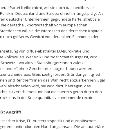
neue Partei freilich nicht, will sie doch das neoliberale
olitik in Deutschland und Europa ohnehin längst prägt. Als
ren deutscher Unternehmen gegründete Partei strebt sie
a die deutsche Exportwirtschaft vom europäischen
tattdessen will sie die Interessen des deutschen Kapitals
ein noch größeres Gewicht von deutschen Stimmen in den
gensetzung von diffus-abstrakter EU-Bürokratie und
 Volkswillen. Wer Volk und/oder Staatsbürger ist, wird
ie Schweiz – wo aktive Staatsbürger*innen zuletzt
 Ausländer“ ohne Gerichtsurteil abgeschoben werden
olksentscheide aus. Gleichzeitig fordert Gründungsmitglied
innen und Rentner*innen das Wahlrecht abzuerkennen. Egal
wahl abschneiden wird, sie wird dazu beitragen, das
echts zu verschieben und hat dies bereits getan durch den
uck, das in der Krise quantitativ zunehmende rechte
ßt Angriff!
tischer Krise, EU-Austeritätspolitik und europäischem
reifend antinationalen Handlungsansatz. Die antiautoriäre