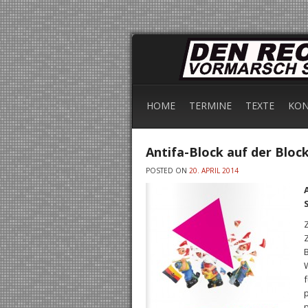
HOME
TERMINE
TEXTE
KON
Antifa-Block auf der Blo
POSTED ON
20. APRIL 2014
S
Z
Z
W
p
p