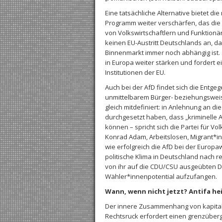
Eine tatsächliche Alternative bietet die 
Programm weiter verschärfen, das die P
von Volkswirtschaftlern und Funktionä
keinen EU-Austritt Deutschlands an, d
Binnenmarkt immer noch abhängig ist. S
in Europa weiter stärken und fordert 
Institutionen der EU.
Auch bei der AfD findet sich die Entge
unmittelbarem Bürger- beziehungsweise
gleich mitdefiniert: in Anlehnung an d
durchgesetzt haben, dass „kriminelle
können – spricht sich die Partei für V
Konrad Adam, Arbeitslosen, Migrant*
wie erfolgreich die AfD bei der Europa
politische Klima in Deutschland nach r
von ihr auf die CDU/CSU ausgeübten Dr
Wähler*innenpotential aufzufangen.
Wann, wenn nicht jetzt? Antifa hei
Der innere Zusammenhang von kapitalis
Rechtsruck erfordert einen grenzüberg