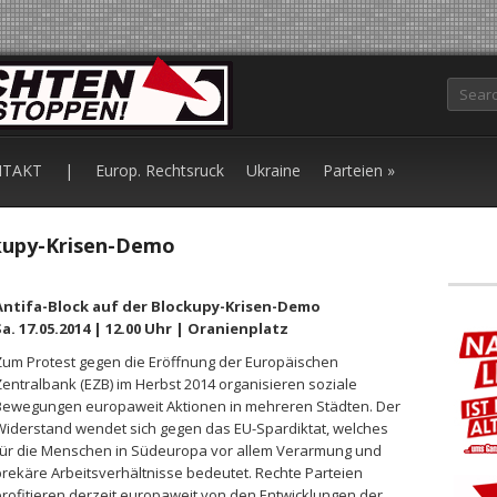
Search
TAKT
|
Europ. Rechtsruck
Ukraine
Parteien
»
ckupy-Krisen-Demo
Antifa-Block auf der Blockupy-Krisen-Demo
a. 17.05.2014 | 12.00 Uhr | Oranienplatz
um Protest gegen die Eröffnung der Europäischen
entralbank (
EZB
) im Herbst 2014 organisieren soziale
Bewegungen europaweit Aktionen in mehreren Städten. Der
iderstand wendet sich gegen das EU-Spardiktat, welches
für die Menschen in Südeuropa vor allem Verarmung und
rekäre Arbeitsverhältnisse bedeutet. Rechte Parteien
rofitieren derzeit europaweit von den Entwicklungen der