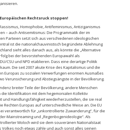
anisieren.
 Europäischen Rechtsruck stoppen!
 Rassismus, Homophobie, Antifeminismus, Antiziganismus
ien – auch Antisemitismus: Die Programmatik der im
ten Parteien setzt sich aus verschiedenen ideologischen
ntral ist die nationalchauvinistisch begründete Ablehnung
hland sieht alles danach aus, als könnte die „Alternative
 Erfolg bei der bevorstehenden Europawahl als
U/CSU und NPD etablieren. Dass eine derartige Politik
aum. Die seit 2007 akute Krise des Kapitalismus und die
Süden Europas zu sozialen Verwerfungen enormen Ausmaßes
o Verunsicherung und Abstiegsängste in der Bevölkerung.
 Tendenz breiter Teile der Bevölkerung, andere Menschen
die Identifikation mit dem hegemonialen Kollektiv
t und Handlungsfähigkeit wiederherzustellen, die sie real
e Rechten Europas auf unterschiedliche Weise an. Die EU
 sei verantwortlich für „unkontrollierte Zuwanderung“, für die
nder-Mainstreaming und „Regenbogenideologie“. Als
rollierter Moloch wird sie dem souveränen Nationalstaat
es Volkes noch etwas zähle und auch sonst alles seinen