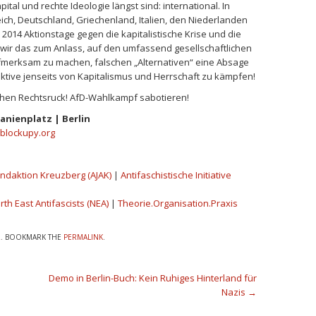
al und rechte Ideologie längst sind: international. In
ich, Deutschland, Griechenland, Italien, den Niederlanden
 2014 Aktionstage gegen die kapitalistische Krise und die
n wir das zum Anlass, auf den umfassend gesellschaftlichen
fmerksam zu machen, falschen „Alternativen“ eine Absage
ektive jenseits von Kapitalismus und Herrschaft zu kämpfen!
hen Rechtsruck! AfD-Wahlkampf sabotieren!
ranienplatz | Berlin
blockupy.org
endaktion Kreuzberg (AJAK)
|
Antifaschistische Initiative
rth East Antifascists (NEA)
|
Theorie.Organisation.Praxis
R
. BOOKMARK THE
PERMALINK
.
Demo in Berlin-Buch: Kein Ruhiges Hinterland für
Nazis
→